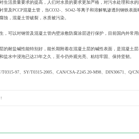
对生活质量要求的提高，人们对水质的要求更加严格，对污水处理和水的
衬里及PCCP混凝土管，当CO32-、SO42-等离子和溶解氧渗透到钢
腐蚀，混凝土管破裂，水质被污染。
生，可以对钢管及混凝土管内壁涂敷防腐涂层进行保护，目前国内外常
层的耐盐碱性能特别好，能长期附着在混凝土层的碱性表面，是混凝土层
和盐水中浸泡已达23年之久，至今仍外观光亮、粘结牢固、保持坚韧。
315-97、SY/T0315-2005、CAN/CSA-Z245.20-M98、DIN30671、Q/CN
！