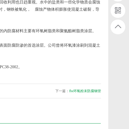
回收利用也日趋重视。水中的盐类和一些化学物质会腐蚀
铁表面时，钢铁被氧化， 腐蚀产物体积膨胀使混凝土破裂，导
用的内防腐材料主要有环氧树脂类和聚氨酯树脂类涂层。
表面防腐防渗的首选涂层。公司曾将环氧漆涂刷到混凝土
PC38-2002。
下一篇：
fbe环氧粉末防腐钢管