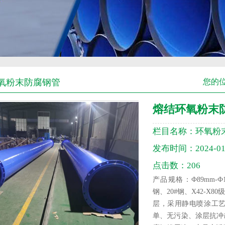
氧粉末防腐钢管
您的
熔结环氧粉末
栏目名称：环氧粉
发布时间：2024-01
点击数：206
产品规格：Ф89mm-Ф1
钢、20#钢、X42-
层，采用静电喷涂工
单、无污染、涂层抗冲