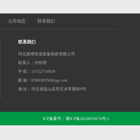
公司动态
联系我们
联系我们
河北易增管道装备制造有限公司
联系人：付经理
手 机：13722754929
邮 箱：839830058@qq.com
地 址：河北省盐山县常庄乡常惠街9号
ICP备案号：
冀ICP备2024053074号-1