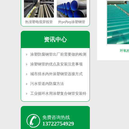
热浸塑电缆穿线管
外pe内ep涂塑钢管
资讯中心
环氧
涂塑防腐钢管出厂前需要做的检测有哪些？
涂塑钢管的优点及安装注意事项
城市排水内外涂塑钢管连接方式
污水管道内防腐方法
工业循环水用涂塑复合钢管安装特点
免费咨询热线
13722754929