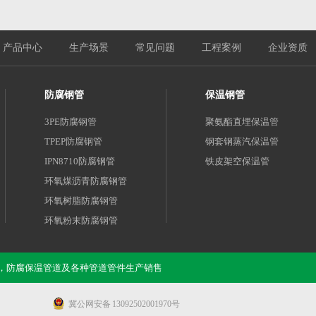
产品中心
生产场景
常见问题
工程案例
企业资质
防腐钢管
保温钢管
3PE防腐钢管
聚氨酯直埋保温管
TPEP防腐钢管
钢套钢蒸汽保温管
IPN8710防腐钢管
铁皮架空保温管
环氧煤沥青防腐钢管
环氧树脂防腐钢管
环氧粉末防腐钢管
水泥砂浆防腐钢管
涂塑钢管，防腐保温管道及各种管道管件生产销售
冀公网安备 13092502001970号